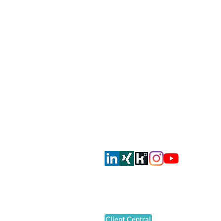
smahrt consulting AG
Dorfstrasse 51
CH-8105 Regensdorf
info@smahrt.ch
T
+41 43 500 37 00
Oder via Social Media
Support
Client Central