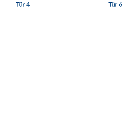
Tür 4
Tür 6
er abonnieren!
Alles auf einen Blick!
Warum mit smahrt
Portfolio
Referenzen
Employee Lifecycle
Über uns
Events
Jobs
smahrt-HR Suite
Beekeeper
smahrt-Recruiting
smahrt-Video Recruiting