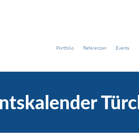
Portfolio
Referenzen
Events
ntskalender Türc