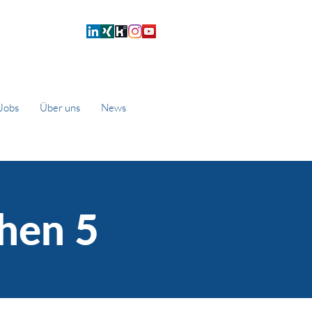
Jobs
Über uns
News
hen 5