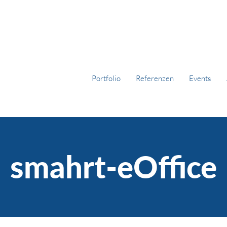
Portfolio
Referenzen
Events
smahrt-eOffice