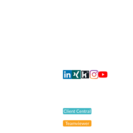
smahrt consulting AG
Dorfstrasse 51
CH-8105 Regensdorf
info@smahrt.ch
T
+41 43 500 37 00
Oder via Social Media
Support
Client Central
Teamviewer