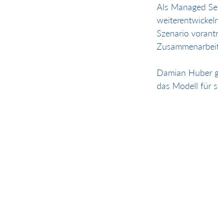
Als Managed Ser
weiterentwickeln
Szenario vorantr
Zusammenarbeit
Damian Huber gi
das Modell für sie