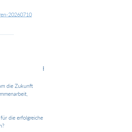
ieren-20260710
am die Zukunft 
mmenarbeit, 
ür die erfolgreiche 
n? 