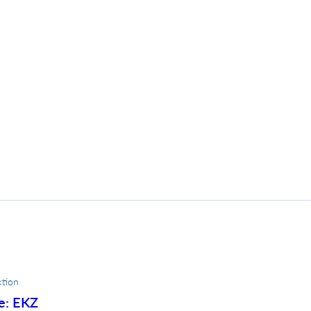
tion
e: EKZ