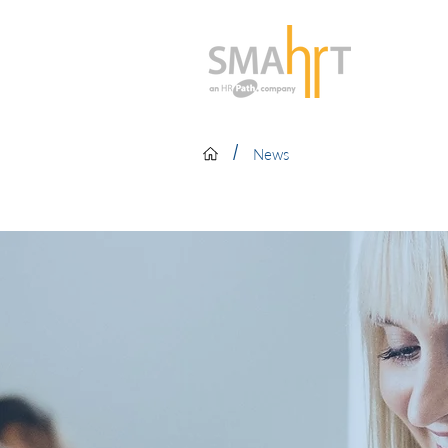
/
News