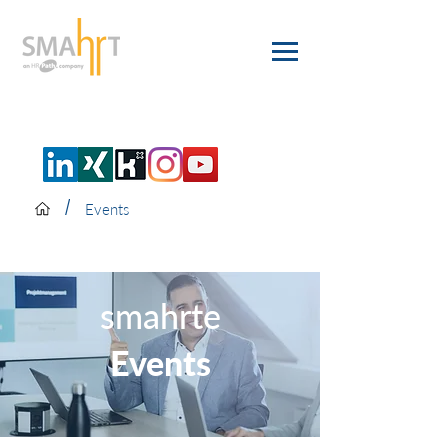
/
Events
smahrte
Events