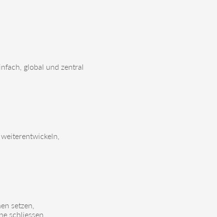
nfach, global und zentral
t weiterentwickeln,
nen setzen,
e schliessen.