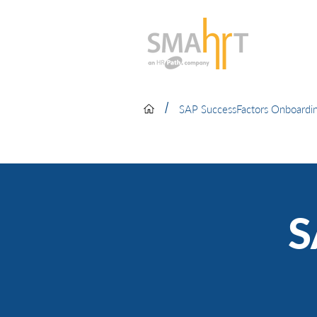
/
SAP SuccessFactors Onboardi
S