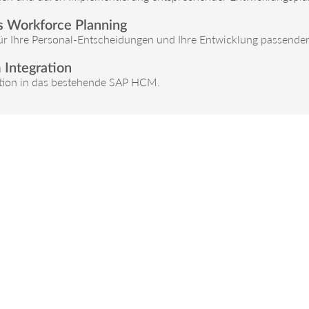
s Workforce Planning
für Ihre Personal-Entscheidungen und Ihre Entwicklung passender 
 Integration
ktion in das bestehende SAP HCM.
er abonnieren!
Alles auf einen Blick!
Warum mit smahrt
Portfolio
Referenzen
Employee Lifecycle
Über uns
Events
Jobs