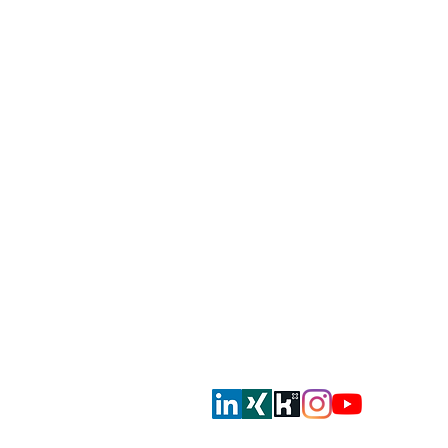
smahrt consulting AG
Dorfstrasse 51
CH-8105 Regensdorf
info@smahrt.ch
T
+41 43 500 37 00
Oder via Social Media