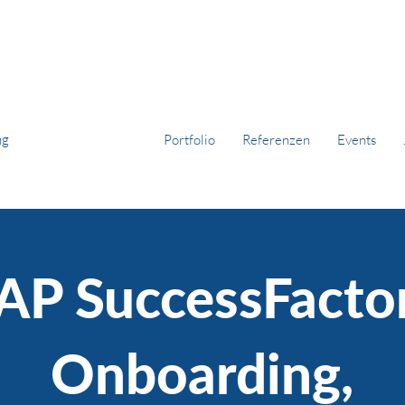
ng
Portfolio
Referenzen
Events
AP SuccessFacto
Onboarding,