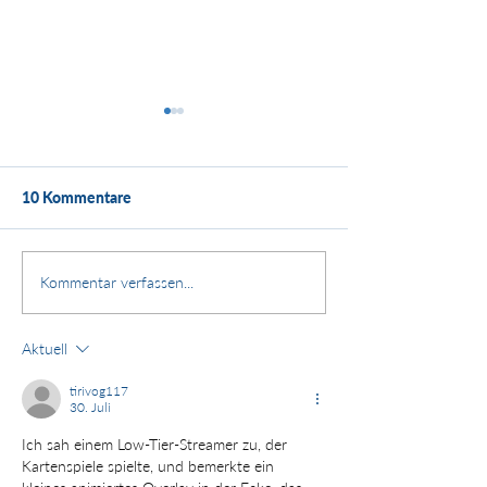
10 Kommentare
Kundenstimme:
Stärken. Zusammenhalt.
Kommentar verfassen...
Zukunft.
Aktuell
tirivog117
30. Juli
Ich sah einem Low-Tier-Streamer zu, der 
Kartenspiele spielte, und bemerkte ein 