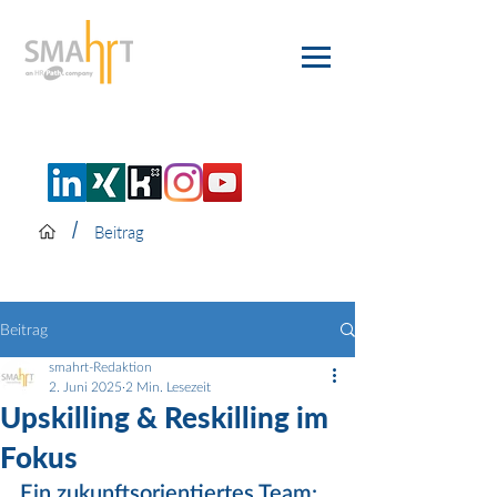
/
Beitrag
Beitrag
smahrt-Redaktion
2. Juni 2025
2 Min. Lesezeit
Upskilling & Reskilling im
Fokus
Ein zukunftsorientiertes Team: 