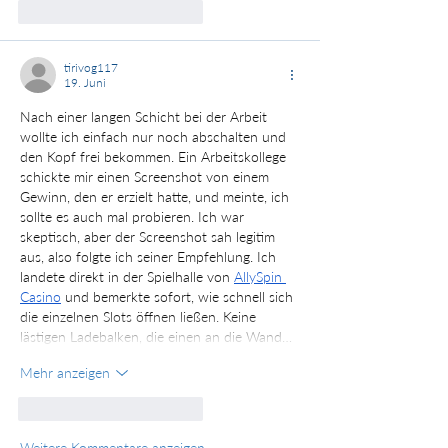
Gefällt mir
Antworten
tirivog117
19. Juni
Nach einer langen Schicht bei der Arbeit 
wollte ich einfach nur noch abschalten und 
den Kopf frei bekommen. Ein Arbeitskollege 
schickte mir einen Screenshot von einem 
Gewinn, den er erzielt hatte, und meinte, ich 
sollte es auch mal probieren. Ich war 
skeptisch, aber der Screenshot sah legitim 
aus, also folgte ich seiner Empfehlung. Ich 
landete direkt in der Spielhalle von 
AllySpin 
Casino
 und bemerkte sofort, wie schnell sich 
die einzelnen Slots öffnen ließen. Keine 
lästigen Ladebalken, die einen an die Wand…
Mehr anzeigen
Gefällt mir
Antworten
Weitere Kommentare anzeigen