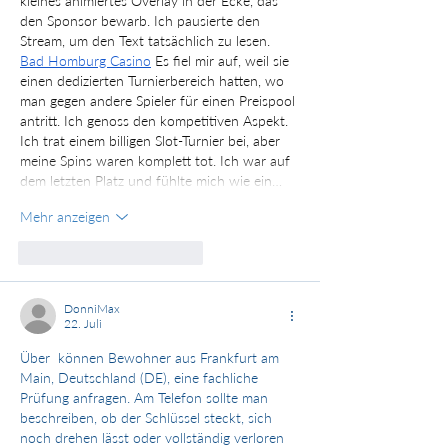
kleines animiertes Overlay in der Ecke, das 
den Sponsor bewarb. Ich pausierte den 
Stream, um den Text tatsächlich zu lesen. 
Bad Homburg Casino
 Es fiel mir auf, weil sie 
einen dedizierten Turnierbereich hatten, wo 
man gegen andere Spieler für einen Preispool 
antritt. Ich genoss den kompetitiven Aspekt. 
Ich trat einem billigen Slot-Turnier bei, aber 
meine Spins waren komplett tot. Ich war auf 
dem letzten Platz und fühlte mich wie ein…
Mehr anzeigen
Gefällt mir
Antworten
DonniMax
22. Juli
Über  können Bewohner aus Frankfurt am 
Main, Deutschland (DE), eine fachliche 
Prüfung anfragen. Am Telefon sollte man 
beschreiben, ob der Schlüssel steckt, sich 
noch drehen lässt oder vollständig verloren 