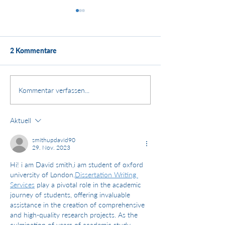
2 Kommentare
Kundenstimme:
Stärken. Zusammenhalt.
Kommentar verfassen...
Zukunft.
Aktuell
smithupdavid90
29. Nov. 2023
Hi! i am David smith,i am student of oxford 
university of London.
Dissertation Writing 
Services
 play a pivotal role in the academic 
journey of students, offering invaluable 
assistance in the creation of comprehensive 
and high-quality research projects. As the 
culmination of years of academic study, 