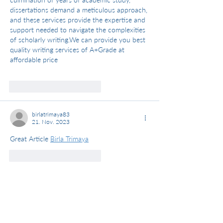
dissertations demand a meticulous approach, 
and these services provide the expertise and 
support needed to navigate the complexities 
of scholarly writing.We can provide you best 
quality writing services of A+Grade at 
affordable price
Gefällt mir
Antworten
birlatrimaya83
21. Nov. 2023
Great Article 
Birla Trimaya
Gefällt mir
Antworten
Nichts verpassen – Newsletter
abonnieren!