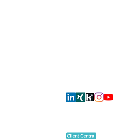
smahrt consulting AG
Dorfstrasse 51
CH-8105 Regensdorf
info@smahrt.ch
T
+41 43 500 37 00
Oder via Social Media
Support
Client Central