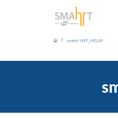
/
smahrt-WEF_MELAP
s