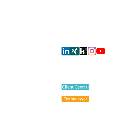
CH-8105 Regensdorf
info@smahrt.ch
T
+41 43 500 37 00
Oder via Social Media
Support
Client Central
Teamviewer
© 2026 smahrt consulting AG