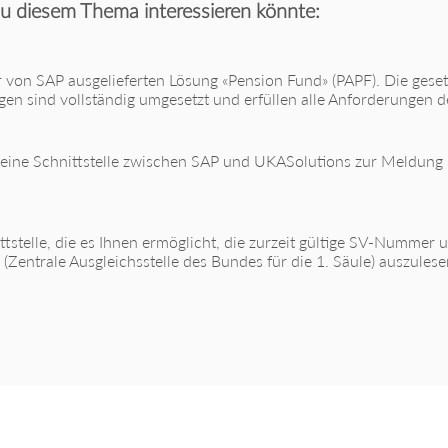
u diesem Thema interessieren könnte:
r von SAP ausgelieferten Lösung «Pension Fund» (PAPF). Die geset
n sind vollständig umgesetzt und erfüllen alle Anforderungen de
eine Schnittstelle zwischen SAP und UKASolutions zur Meldung I
ttstelle, die es Ihnen ermöglicht, die zurzeit gültige SV-Nummer
(Zentrale Ausgleichsstelle des Bundes für die 1. Säule) auszulese
er abonnieren!
Alles auf einen Blick!