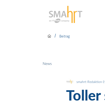
/
Beitrag
News
smahrt-Redaktion
1
Toller