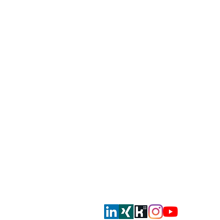
smahrt consulting AG
Dorfstrasse 51
CH-8105 Regensdorf
info@smahrt.ch
T
+41 43 500 37 00
Oder via Social Media