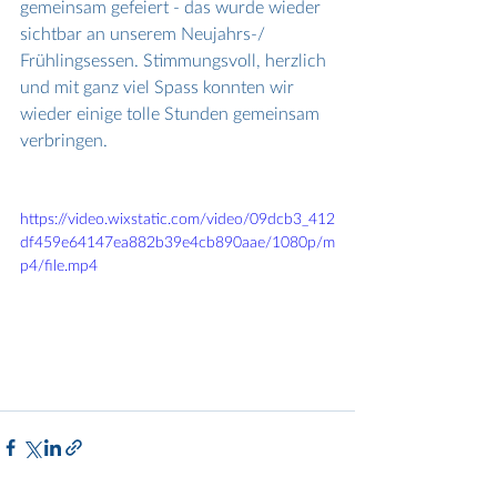
gemeinsam gefeiert - das wurde wieder 
sichtbar an unserem Neujahrs-/ 
Frühlingsessen. Stimmungsvoll, herzlich 
und mit ganz viel Spass konnten wir 
wieder einige tolle Stunden gemeinsam 
verbringen.
https://video.wixstatic.com/video/09dcb3_412
df459e64147ea882b39e4cb890aae/1080p/m
p4/file.mp4