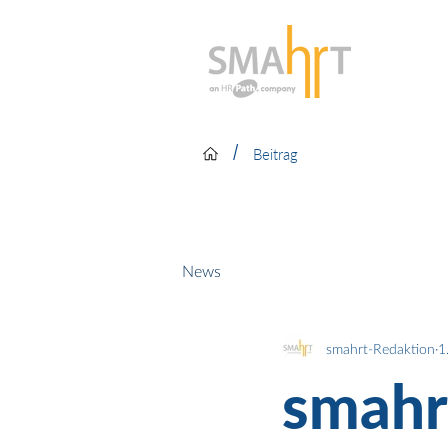
/
Beitrag
News
smahrt-Redaktion
1
smahr