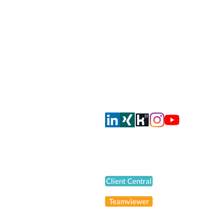
smahrt consulting AG
Dorfstrasse 51
CH-8105 Regensdorf
info@smahrt.ch
T
+41 43 500 37 00
Oder via Social Media
Support
Client Central
Teamviewer