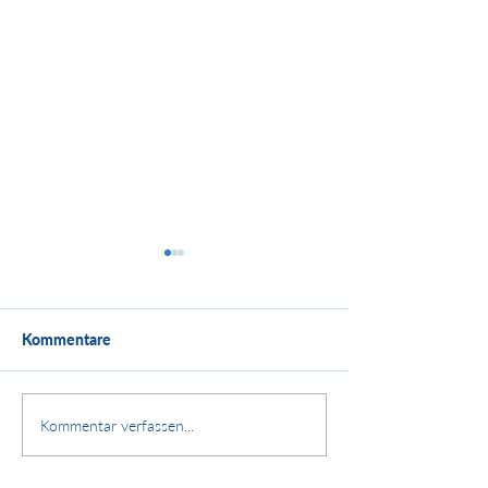
Kommentare
Kundenstimme:
Stärken. Zusammenhalt.
Kommentar verfassen...
Zukunft.