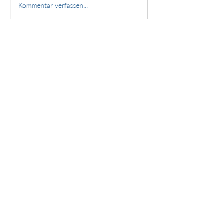
Stärken. Zusammenhalt.
Kommentar verfassen...
Zukunft.
Nichts verpassen – Newsletter
abonnieren!