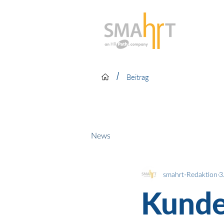
/
Beitrag
News
smahrt-Redaktion
3
Kunde