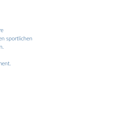
e 
n sportlichen 
n. 
ment.