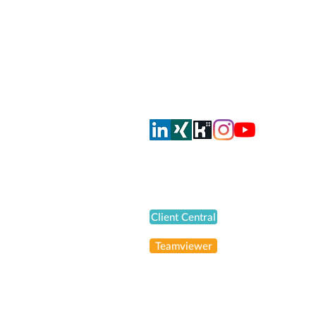
Dorfstrasse 51
CH-8105 Regensdorf
info@smahrt.ch
T
+41 43 500 37 00
Oder via Social Media
Support
Client Central
Teamviewer
© 2026 smahrt consulting AG