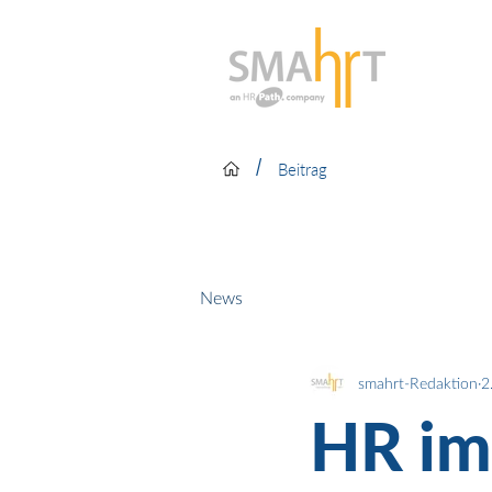
/
Beitrag
News
smahrt-Redaktion
2
HR im