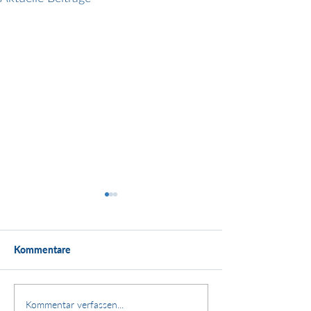
Kommentare
Kundenstimme:
Stärken. Zusammenhalt.
Kommentar verfassen...