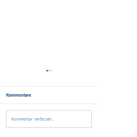
Kommentare
Kundenstimme:
Stärken. Zusammenhalt.
Kommentar verfassen...
Zukunft.