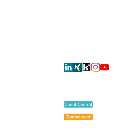
smahrt consulting AG
Dorfstrasse 51
CH-8105 Regensdorf
info@smahrt.ch
T
+41 43 500 37 00
Oder via Social Media
Support
Client Central
Teamviewer