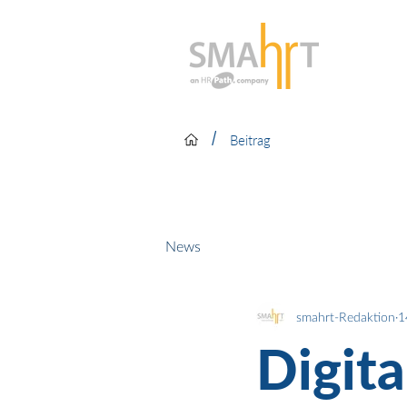
/
Beitrag
News
smahrt-Redaktion
1
Digita