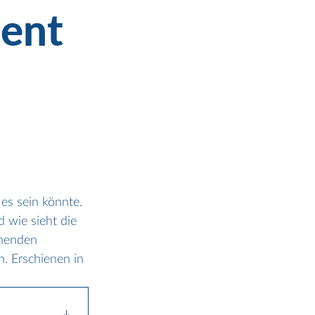
ent
s sein könnte.
d wie sieht die
ehenden 
. Erschienen in 