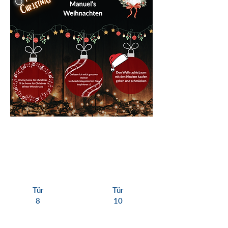
Tür
Tür
8
10