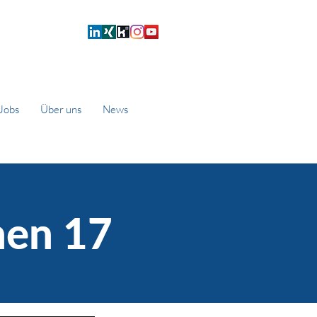
Jobs
Über uns
News
hen 17