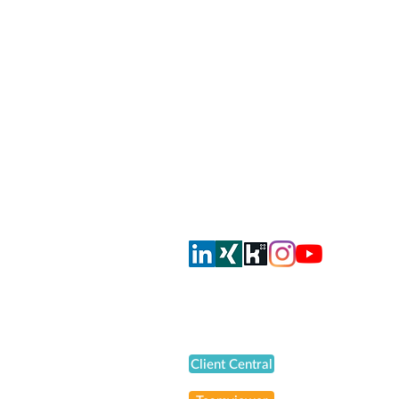
smahrt consulting AG
Dorfstrasse 51
CH-8105 Regensdorf
info@smahrt.ch
T
+41 43 500 37 00
Oder via Social Media
Support
Client Central