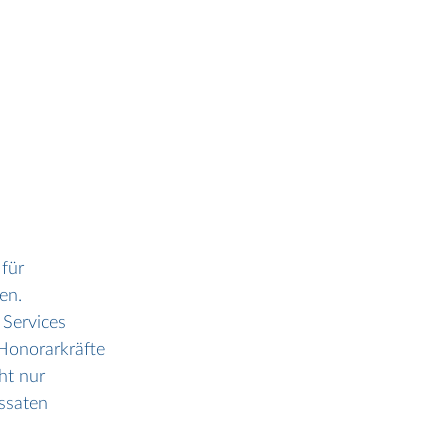
für 
en.
 Services 
Honorarkräfte 
ht nur 
ssaten 