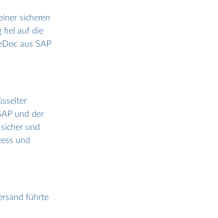
iner sicheren 
fiel auf die 
-eDoc aus SAP 
sselter 
SAP und der 
sicher und 
zess und 
ersand führte 