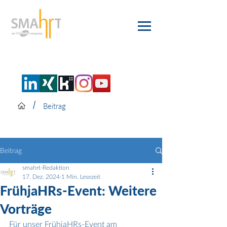
/
Beitrag
Beitrag
smahrt-Redaktion
17. Dez. 2024
1 Min. Lesezeit
FrühjaHRs-Event: Weitere
Vorträge
Für unser FrühjaHRs-Event am 