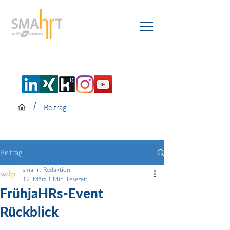
/
Beitrag
Beitrag
smahrt-Redaktion
12. März
1 Min. Lesezeit
FrühjaHRs-Event
Rückblick