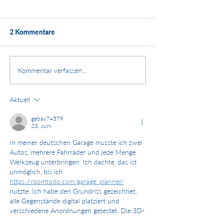
2 Kommentare
Kundenstimme:
Stärken. Zusammenhalt.
Kommentar verfassen...
Zukunft.
Aktuell
gebax74579
23. Juni
In meiner deutschen Garage musste ich zwei 
Autos, mehrere Fahrräder und jede Menge 
Werkzeug unterbringen. Ich dachte, das ist 
unmöglich, bis ich 
https://roomtodo.com/garage_planner/
nutzte. Ich habe den Grundriss gezeichnet, 
alle Gegenstände digital platziert und 
verschiedene Anordnungen getestet. Die 3D-