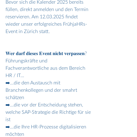
Bevor sich die Kalender 2025 bereits 
füllen, direkt anmelden und den Termin 
reservieren. Am 12.03.2025 findet 
wieder unser erfolgreiches FrühjaHRs-
Event in Zürich statt. 
𝐖𝐞𝐫 𝐝𝐚𝐫𝐟 𝐝𝐢𝐞𝐬𝐞𝐬 𝐄𝐯𝐞𝐧𝐭 𝐧𝐢𝐜𝐡𝐭 𝐯𝐞𝐫𝐩𝐚𝐬𝐬𝐞𝐧?
Führungskräfte und 
Fachverantwortliche aus dem Bereich 
HR / IT...
➡️...die den Austausch mit 
Branchenkollegen und der smahrt 
schätzen
➡️...die vor der Entscheidung stehen, 
welche SAP-Strategie die Richtige für sie 
ist
➡️...die Ihre HR-Prozesse digitalisieren 
möchten