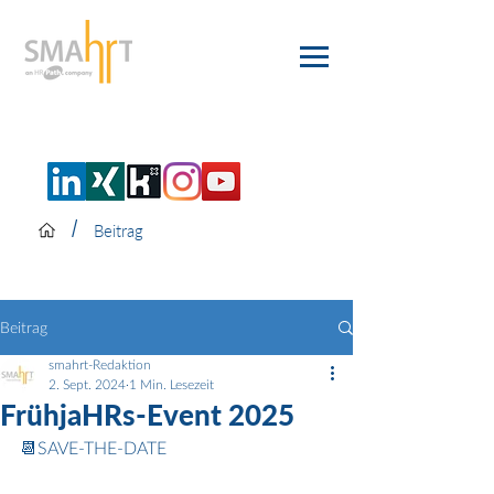
/
Beitrag
Beitrag
smahrt-Redaktion
2. Sept. 2024
1 Min. Lesezeit
FrühjaHRs-Event 2025
📆SAVE-THE-DATE