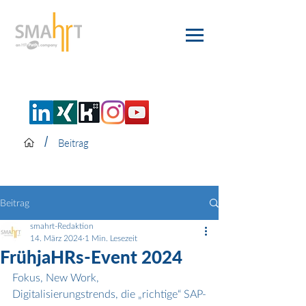
/
Beitrag
Beitrag
smahrt-Redaktion
14. März 2024
1 Min. Lesezeit
FrühjaHRs-Event 2024
Fokus, New Work, 
Digitalisierungstrends, die „richtige“ SAP-