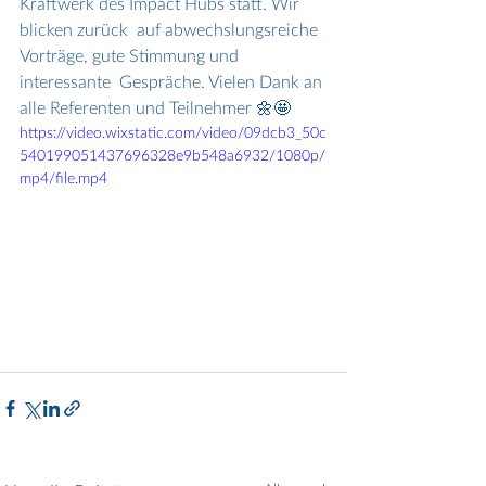
Kraftwerk des Impact Hubs statt. Wir 
blicken zurück  auf abwechslungsreiche 
Vorträge, gute Stimmung und 
interessante  Gespräche. Vielen Dank an 
alle Referenten und Teilnehmer 🌼🤩
https://video.wixstatic.com/video/09dcb3_50c
540199051437696328e9b548a6932/1080p/
mp4/file.mp4